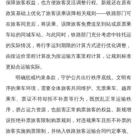
保障旅客权益，也方便旅客灵活调整行程。新规还在原有
政策基础上优化了旅客误乘误降相关规则——铁路部门可
在旅客同意后，将误乘、误降旅客免费送至到站或原票乘
车站的同城车站。与此同时，铁路部门充分考虑中转托运
的实际情况，将行李运到期限的计算方式进行优化调整，
由按运价里程计算改为按运输方案里程计算，让规则标准
更贴合运输实际。
明确惩戒约束条款，守护公共出行秩序底线。文明有
序的乘车环境，需要全体旅客共同维护。无票乘车、越席
乘车、票证不符却拒不补票等行为，既扰乱正常运输秩
序，挤占运力资源，也损害正常购票旅客的权益。新规增
设拒绝补票旅客限制购票规则，对违规乘车且拒不补票的
旅客实施购票限制，并纳入铁路旅客运输合同约定事项。