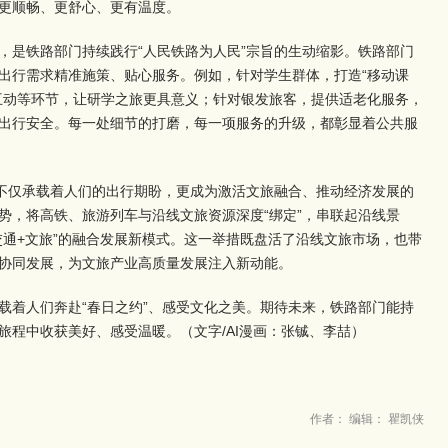
更顺畅、更舒心、更有温度。
，是铁路部门持续践行“人民铁路为人民”宗旨的生动缩影。铁路部门
出行需求精准施策、贴心服务。例如，针对学生群体，打造“移动课
互动等环节，让研学之旅更具意义；针对银发旅客，提供适老化服务，
出行安全。每一处细节的打磨，每一项服务的升级，都彰显着公共服
，不仅承载着人们的出行期盼，更成为激活文旅融合、推动经济发展的
势，将高铁、旅游列车与沿线文旅资源深度“绑定”，串联起沿线景
交通+文旅”的融合发展新模式。这一举措既盘活了沿线文旅市场，也带
协同发展，为文旅产业高质量发展注入新动能。
载着人们奔赴“春日之约”、感受文化之美。期待未来，铁路部门能持
旅程中收获美好、感受温暖。（文字/AI漫画：张铖、李喆）
作者： 编辑： 瞿凯侠