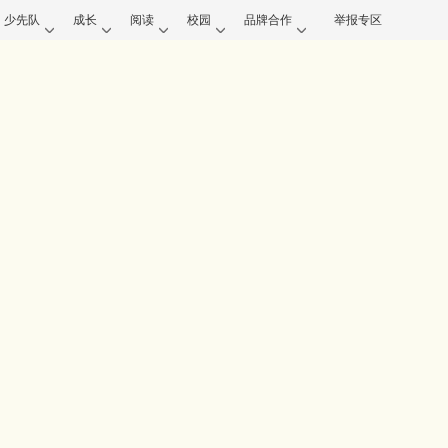
少先队
成长
阅读
校园
品牌合作
举报专区