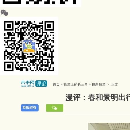
首页
>
轨道上的长三角
>
最新报道
> 正文
漫评：春和景明出
举报维权