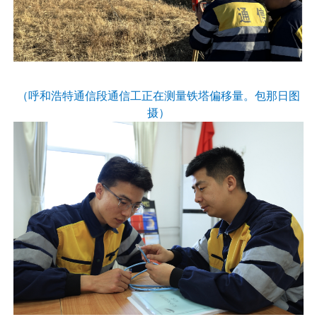
（呼和浩特通信段通信工正在测量铁塔偏移量。包那日图
摄）