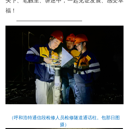
头下、笔触里、讲述中，一起见证发展、感受幸
福！
————————————
（呼和浩特通信段检修人员检修隧道通话柱。包那日图
摄）