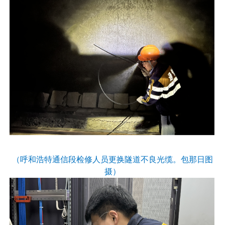
（呼和浩特通信段检修人员更换隧道不良光缆。包那日图
摄）