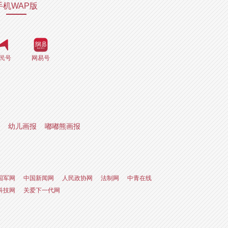
手机WAP版
民号
网易号
幼儿画报
嘟嘟熊画报
国军网
中国新闻网
人民政协网
法制网
中青在线
科技网
关爱下一代网