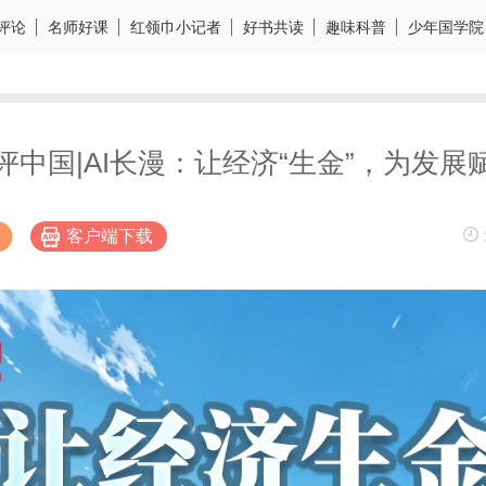
评论
名师好课
红领巾小记者
好书共读
趣味科普
少年国学院
评中国|AI长漫：让经济“生金”，为发展
客户端下载
博