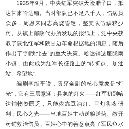
1935年9月，中央红军突破天险腊子口，抵
达甘肃哈达铺。当时部队已不足八千人，伤病员
众多，周恩来同志高烧昏迷，整支队伍缺粮少
药。从镇上邮政代办所发现的报纸上，党中央获
取了陕北红军和陕甘边革命根据地的消息，随后
作出了“到陕北去”的重大决策。哈达铺这座陇南
小镇，由此成为红军长征路上的“转折点、加油
站、希望地”。
编剧李维平说，贯穿全剧的核心意象是“灯
光”，它有三层意涵：具象的灯火——红军初到哈
达铺物资匮乏，只能依靠豆油灯、马灯彻夜研
判；民心之光——当地百姓主动送粮送药、敞开
药铺救治伤员，百姓心中的善意点亮了军民鱼水